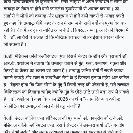
केडी विश्वविद्यालय के कुलपति डॉ. मनेष लाहौरी ने अपने सम्बोधन में लोगों को
तम्बाकू के सेवन से होने वाले जानलेवा दुष्परिणामों से अवगत कराया। डॉ.
लाहौरी ने लोगों को तम्बाकू और धूम्रपान से होने वाले खतरों से आगाह करते
हुए कहा कि तम्बाकू धीमे जहर के रूप में समाज के सभी वर्गों को प्रभावित कर
रही है। देश में हर दूसरा व्यक्ति आज बीड़ी, सिगरेट, तम्बाकू आदि की गिरफ्त में
है। डॉ. लाहौरी ने सलाह दी कि मौखिक स्वच्छता से हर इंसान स्वस्थ जीवन
जी सकता है।
के.डी. मेडिकल कॉलेज-हॉस्पिटल एण्ड रिसर्च सेण्टर के डीन और प्राचार्य डॉ.
आर.के. अशोका ने बताया कि तम्बाकू चबाने से मुंह, गला, अमाशय, यकृत और
फेफड़े के कैंसर का खतरा बढ़ जाता है। तम्बाकू जनित रोगों में सबसे ज्यादा
मामले फेफड़े और रक्त से सम्बन्धित रोगों के हैं जिनका इलाज महंगा और जटिल
है। बेहतर होगा कि जिन लोगों के मुंह में किसी तरह की परेशानी है, उसे तत्काल
चिकित्सक को दिखाना चाहिए क्योंकि मुंह के छोटे-छोटे छाले बड़ा रूप ले सकते
हैं। डॉ. अशोका ने कहा कि साल 2026 का थीम "अनमास्किंग द अपील:
निकोटिन एवं तम्बाकू की लत के विरुद्ध संघर्ष” है।
के.डी. डेंटल कॉलेज एण्ड हॉस्पिटल की प्राचार्या डॉ. नवप्रीत कौर, के.डी.
मेडिकल कॉलेज-हॉस्पिटल एण्ड रिसर्च सेण्टर की उप-प्राचार्या डॉ. गगनदीप
कौर ने भी मरीजों और उनके अटेण्डरों को तम्बाकू एवं धूम्रपान से होने वाले