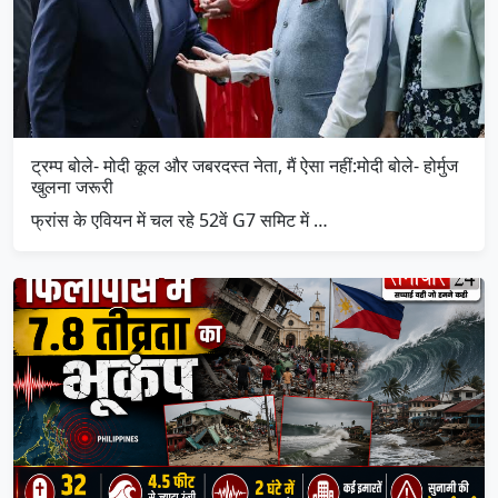
ट्रम्प बोले- मोदी कूल और जबरदस्त नेता, मैं ऐसा नहीं:मोदी बोले- होर्मुज
खुलना जरूरी
फ्रांस के एवियन में चल रहे 52वें G7 समिट में …