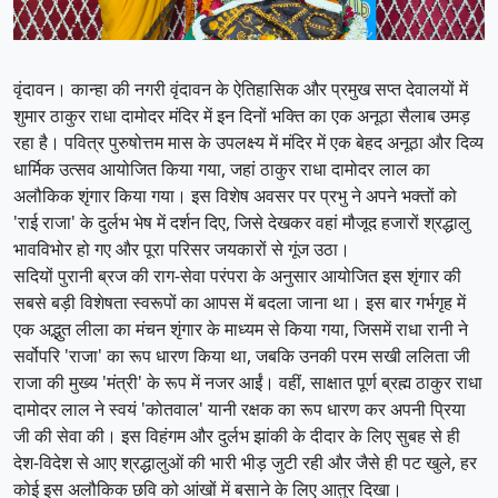
​वृंदावन। कान्हा की नगरी वृंदावन के ऐतिहासिक और प्रमुख सप्त देवालयों में
शुमार ठाकुर राधा दामोदर मंदिर में इन दिनों भक्ति का एक अनूठा सैलाब उमड़
रहा है। पवित्र पुरुषोत्तम मास के उपलक्ष्य में मंदिर में एक बेहद अनूठा और दिव्य
धार्मिक उत्सव आयोजित किया गया, जहां ठाकुर राधा दामोदर लाल का
अलौकिक शृंगार किया गया। इस विशेष अवसर पर प्रभु ने अपने भक्तों को
'राई राजा' के दुर्लभ भेष में दर्शन दिए, जिसे देखकर वहां मौजूद हजारों श्रद्धालु
भावविभोर हो गए और पूरा परिसर जयकारों से गूंज उठा।
​सदियों पुरानी ब्रज की राग-सेवा परंपरा के अनुसार आयोजित इस शृंगार की
सबसे बड़ी विशेषता स्वरूपों का आपस में बदला जाना था। इस बार गर्भगृह में
एक अद्भुत लीला का मंचन शृंगार के माध्यम से किया गया, जिसमें राधा रानी ने
सर्वोपरि 'राजा' का रूप धारण किया था, जबकि उनकी परम सखी ललिता जी
राजा की मुख्य 'मंत्री' के रूप में नजर आईं। वहीं, साक्षात पूर्ण ब्रह्म ठाकुर राधा
दामोदर लाल ने स्वयं 'कोतवाल' यानी रक्षक का रूप धारण कर अपनी प्रिया
जी की सेवा की। इस विहंगम और दुर्लभ झांकी के दीदार के लिए सुबह से ही
देश-विदेश से आए श्रद्धालुओं की भारी भीड़ जुटी रही और जैसे ही पट खुले, हर
कोई इस अलौकिक छवि को आंखों में बसाने के लिए आतुर दिखा।