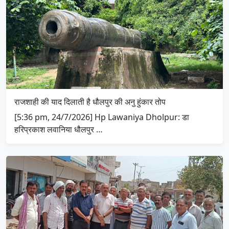
राजशाही की याद दिलाती है धौलपुर की अनु हुंकार तोप
[5:36 pm, 24/7/2026] Hp Lawaniya Dholpur: डा
हरिप्रकाश लवानिया धौलपुर …