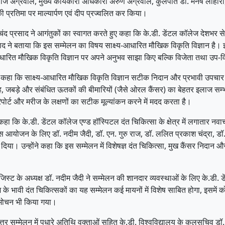
नोज अग्रवाल, मुख्य कार्यकारी अधिकारी अरुण अग्रवाल, कुलपति डॉ. मनेष लाहौरी, अध
की प्रतिमा पर माल्यार्पण एवं दीप प्रज्वलित कर किया।
चंद प्रसाद ने आगंतुकों का स्वागत करते हुए कहा कि के.डी. डेंटल कॉलेज देशभर से 
द ने बताया कि इस सम्मेलन का विषय साक्ष्य-आधारित मौखिक विकृति विज्ञान है।
्य-आधारित मौखिक विकृति विज्ञान पर अपने अनुभव साझा किए बल्कि विजेता तथा उप-
ए कहा कि साक्ष्य-आधारित मौखिक विकृति विज्ञान सटीक निदान और प्रभावी उपचा
 जबड़े और संबंधित ऊतकों की बीमारियों (जैसे ओरल कैंसर) का बेहतर इलाज सम्भव 
िपोर्ट और मरीज के लक्षणों का सटीक मूल्यांकन करने में मदद करता है।
कहा कि के.डी. डेंटल कॉलेज एण्ड हॉस्पिटल दंत चिकित्सा के क्षेत्र में लगातार
 इस आयोजन के लिए डॉ. नदीम जैदी, डॉ. एन. गुरु राज, डॉ. ललित प्रकाश चंद्रा, डॉ.
ा। उन्होंने कहा कि इस सम्मेलन में विशेषज्ञ दंत चिकित्सा, मुख कैंसर निदान और 
के अध्यक्ष डॉ. नदीम जैदी ने सम्मेलन की शानदार व्यवस्थाओं के लिए के.डी. डे
श के भावी दंत चिकित्सकों का यह सम्मेलन कई मायनों में विशेष साबित होगा, इस
िमोचन भी किया गया।
्तर सम्मेलन में पधारे अतिथि वक्ताओं सहित के.डी. विश्वविद्यालय के कुलसचिव डॉ