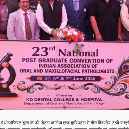
ॉजिस्ट द्वारा के.डी. डेंटल कॉलेज एण्ड हॉस्पिटल में तीन दिवसीय 23वें राष्ट्