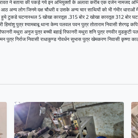
्र रावत ने बताया की पकड़े गये इन अभियुक्तों के अलावा करीब एक दर्जन नामजद अभियु
ै. आठ अन्य लोग जिनमे दक्ष चौधरी व उसके अन्य चार साथियों को भी गंभीर धाराओं 
टे हुये टुकडे घटनास्थल 5 खोखा कारतूस .315 बोर 2 खोखा कारतूस 312 बोर घटनास्
हिमांशु पुत्र श्यामबाबू थाना केम्प पलवल पवन पुत्र तोताराम निवासी शेरगढ़ कपिल प
र बहाई रिफानरी मथुरा अनुज पुत्र बच्ची बहाई रिफानरी मथुरा शनि पुत्र रणवीर मुडक
मन पुत्र गिर्राज निवासी राधाकुण्ड गोवर्धन सुभास पुत्र खेमकरण निवासी कृष्णा का