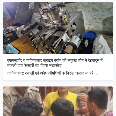
एफएसडीए व गाजियाबाद क्राइम ब्रांच की संयुक्त टीम ने देहरादून में
नकली दवा फैक्ट्री का किया भंडाफोड़
गाजियाबाद: नकली एवं अवैध औषधियों के विरुद्ध चलाए जा रहे …