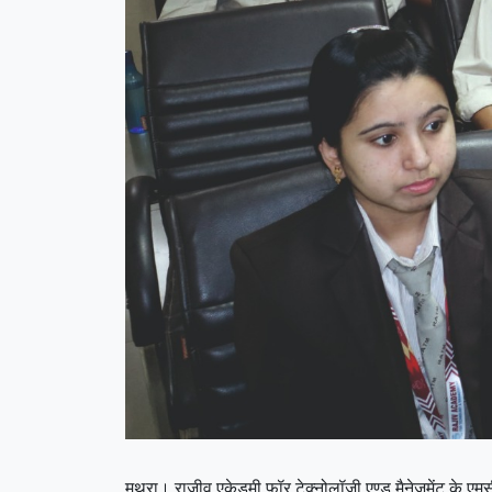
मथुरा। राजीव एकेडमी फॉर टेक्नोलॉजी एण्ड मैनेजमेंट के एमस