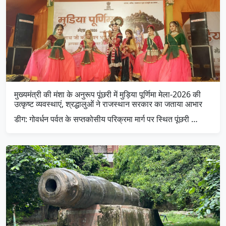
मुख्यमंत्री की मंशा के अनुरूप पूंछरी में मुड़िया पूर्णिमा मेला-2026 की
उत्कृष्ट व्यवस्थाएं, श्रद्धालुओं ने राजस्थान सरकार का जताया आभार
डीग: गोवर्धन पर्वत के सप्तकोसीय परिक्रमा मार्ग पर स्थित पूंछरी …