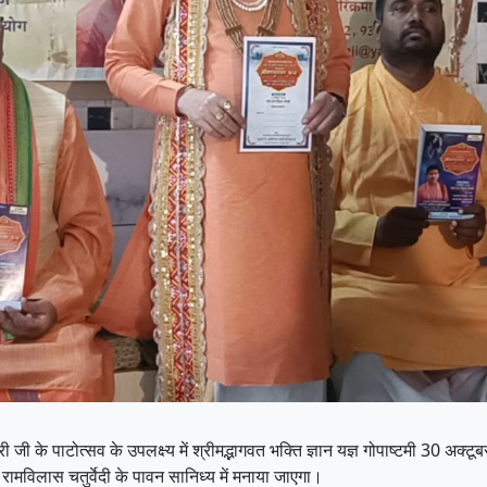
ी के पाटोत्सव के उपलक्ष्य में श्रीमद्भागवत भक्ति ज्ञान यज्ञ गोपाष्टमी 30 अक्टू
रामविलास चतुर्वेदी के पावन सानिध्य में मनाया जाएगा।