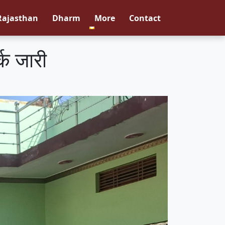
Rajasthan
Dharm
More
Contact
्क जारी