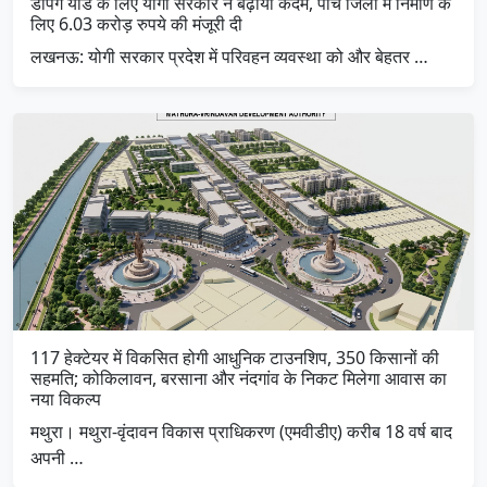
डंपिंग यार्ड के लिए योगी सरकार ने बढ़ाया कदम, पांच जिलों में निर्माण के
लिए 6.03 करोड़ रुपये की मंजूरी दी
लखनऊ: योगी सरकार प्रदेश में परिवहन व्यवस्था को और बेहतर …
117 हेक्टेयर में विकसित होगी आधुनिक टाउनशिप, 350 किसानों की
सहमति; कोकिलावन, बरसाना और नंदगांव के निकट मिलेगा आवास का
नया विकल्प
मथुरा। मथुरा-वृंदावन विकास प्राधिकरण (एमवीडीए) करीब 18 वर्ष बाद
अपनी …