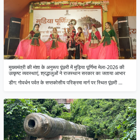
मुख्यमंत्री की मंशा के अनुरूप पूंछरी में मुड़िया पूर्णिमा मेला-2026 की
उत्कृष्ट व्यवस्थाएं, श्रद्धालुओं ने राजस्थान सरकार का जताया आभार
डीग: गोवर्धन पर्वत के सप्तकोसीय परिक्रमा मार्ग पर स्थित पूंछरी …