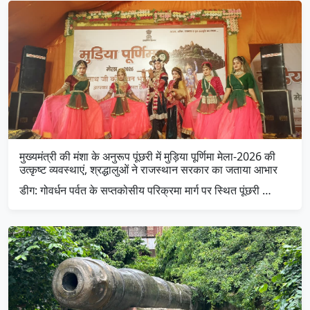
मुख्यमंत्री की मंशा के अनुरूप पूंछरी में मुड़िया पूर्णिमा मेला-2026 की
उत्कृष्ट व्यवस्थाएं, श्रद्धालुओं ने राजस्थान सरकार का जताया आभार
डीग: गोवर्धन पर्वत के सप्तकोसीय परिक्रमा मार्ग पर स्थित पूंछरी …