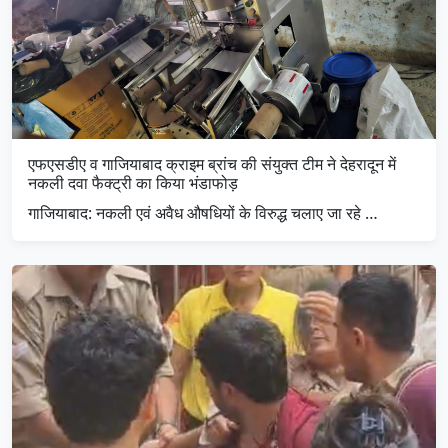
एफएसडीए व गाजियाबाद क्राइम ब्रांच की संयुक्त टीम ने देहरादून में
नकली दवा फैक्ट्री का किया भंडाफोड़
गाजियाबाद: नकली एवं अवैध औषधियों के विरुद्ध चलाए जा रहे …