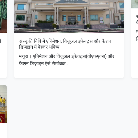
स
क
म
ं
संस्कृति विवि में एनिमेशन, विज़ुअल इफेक्ट्स और फैशन
डिज़ाइन में बेहतर भविष्य
मथुरा। एनिमेशन और विज़ुअल इफेक्ट्स(वीएफएक्स) और
फैशन डिज़ाइन ऐसे रोमांचक …